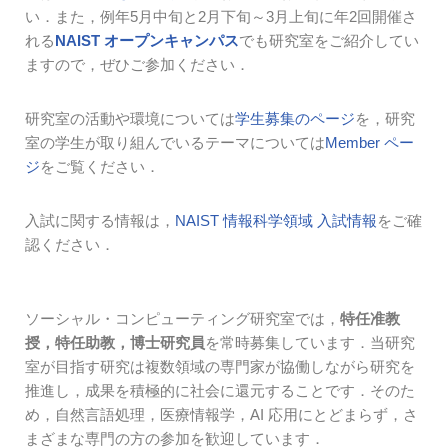
い．また，例年5月中旬と2月下旬～3月上旬に年2回開催さ
れる
NAIST オープンキャンパス
でも研究室をご紹介してい
ますので，ぜひご参加ください．
研究室の活動や環境については
学生募集のページ
を，研究
室の学生が取り組んでいるテーマについては
Member ペー
ジ
をご覧ください．
入試に関する情報は，
NAIST 情報科学領域 入試情報
をご確
認ください．
ソーシャル・コンピューティング研究室では，
特任准教
授，特任助教，博士研究員
を常時募集しています．当研究
室が目指す研究は複数領域の専門家が協働しながら研究を
推進し，成果を積極的に社会に還元することです．そのた
め，自然言語処理，医療情報学，AI 応用にとどまらず，さ
まざまな専門の方の参加を歓迎しています．