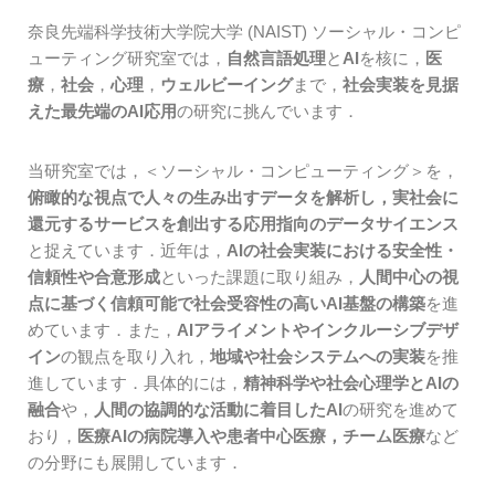
奈良先端科学技術大学院大学 (NAIST) ソーシャル・コンピ
ューティング研究室では，
自然言語処理
と
AI
を核に，
医
療
，
社会
，
心理
，
ウェルビーイング
まで，
社会実装を見据
えた最先端のAI応用
の研究に挑んでいます．
当研究室では，＜ソーシャル・コンピューティング＞を，
俯瞰的な視点で人々の生み出すデータを解析し，実社会に
還元するサービスを創出する応用指向のデータサイエンス
と捉えています．近年は，
AIの社会実装における安全性・
信頼性や合意形成
といった課題に取り組み，
人間中心の視
点に基づく信頼可能で社会受容性の高いAI基盤の構築
を進
めています．また，
AIアライメントやインクルーシブデザ
イン
の観点を取り入れ，
地域や社会システムへの実装
を推
進しています．具体的には，
精神科学や社会心理学とAIの
融合
や，
人間の協調的な活動に着目したAI
の研究を進めて
おり，
医療AIの病院導入や患者中心医療，チーム医療
など
の分野にも展開しています．