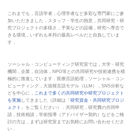
これまでも，言語学者，心理学者など多彩な専門家にご参
加いただきました．スタッフ・学生の熱意，共同研究・研
究プロジェクトの多様さ，予算などの設備，研究へ専念で
きる環境，いずれも本邦の最高レベルだと自負していま
す．
ソーシャル・コンピューティング研究室では，大学・研究
機関，企業，自治体，NPO等との共同研究や技術連携を積
極的に推進しています．医療言語処理，ソーシャル・コン
ピューティング，大規模言語モデル（LLM），SNS分析な
どを中心に，
これまで多くの共同研究や研究プロジェクト
を実施
してきました（詳細は「
研究資金・共同研究プロジ
ェクト
」をご覧ください）．共同研究，研究費の共同申
請，技術相談，学術指導（アドバイザー契約）などをご検
討の方は，まずは研究室までお気軽にお問い合わせくださ
い．