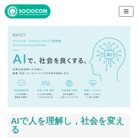
コ
ン
テ
ン
ツ
へ
ス
キ
ッ
プ
AIで人を理解し，社会を変え
る