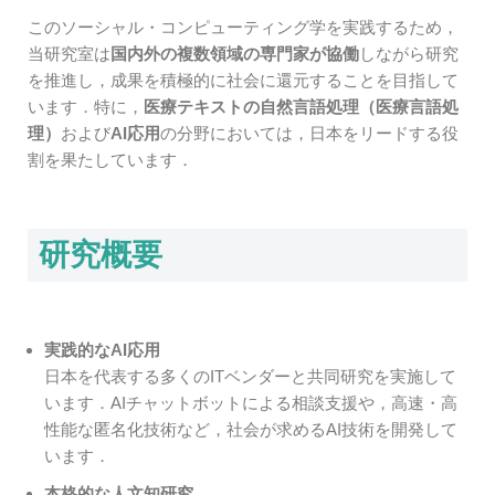
このソーシャル・コンピューティング学を実践するため，
当研究室は
国内外の複数領域の専門家が協働
しながら研究
を推進し，成果を積極的に社会に還元することを目指して
います．特に，
医療テキストの自然言語処理（医療言語処
理）
および
AI応用
の分野においては，日本をリードする役
割を果たしています．
研究概要
実践的なAI応用
日本を代表する多くのITベンダーと共同研究を実施して
います．AIチャットボットによる相談支援や，高速・高
性能な匿名化技術など，社会が求めるAI技術を開発して
います．
本格的な人文知研究