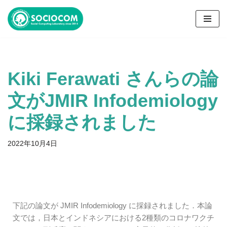
コ
ン
テ
ン
Kiki Ferawati さんらの論
ツ
へ
文がJMIR Infodemiology
ス
キ
に採録されました
ッ
プ
2022年10月4日
下記の論文が JMIR Infodemiology に採録されました．本論
文では，日本とインドネシアにおける2種類のコロナワクチ