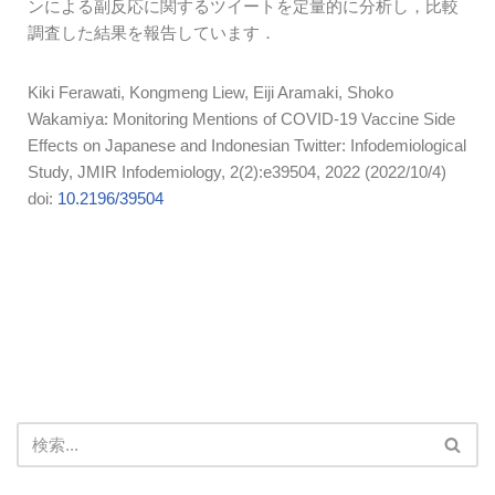
ンによる副反応に関するツイートを定量的に分析し，比較
調査した結果を報告しています．
Kiki Ferawati, Kongmeng Liew, Eiji Aramaki, Shoko
Wakamiya: Monitoring Mentions of COVID-19 Vaccine Side
Effects on Japanese and Indonesian Twitter: Infodemiological
Study, JMIR Infodemiology, 2(2):e39504, 2022 (2022/10/4)
doi:
10.2196/39504