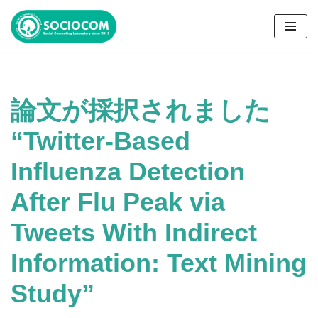
コ
ン
テ
ン
論文が採択されました
ツ
へ
“Twitter-Based
ス
キ
Influenza Detection
ッ
プ
After Flu Peak via
Tweets With Indirect
Information: Text Mining
Study”