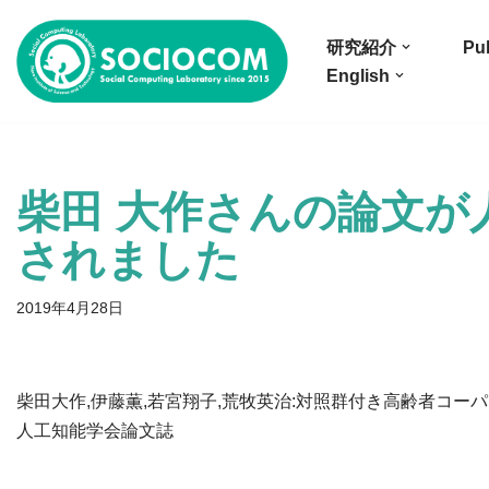
研究紹介
Pub
コ
English
ン
テ
ン
ツ
柴田 大作さんの論文が
へ
ス
されました
キ
ッ
2019年4月28日
プ
柴田大作,伊藤薫,若宮翔子,荒牧英治:対照群付き高齢者コ
人工知能学会論文誌