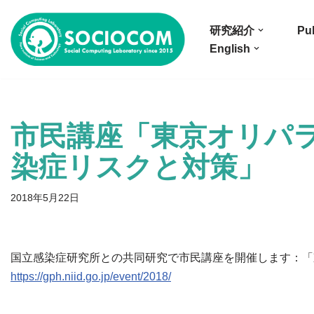
研究紹介
Pub
コ
English
ン
テ
ン
ツ
市民講座「東京オリパ
へ
ス
染症リスクと対策」
キ
ッ
2018年5月22日
プ
国立感染症研究所との共同研究で市民講座を開催します：「
https://gph.niid.go.jp/event/2018/