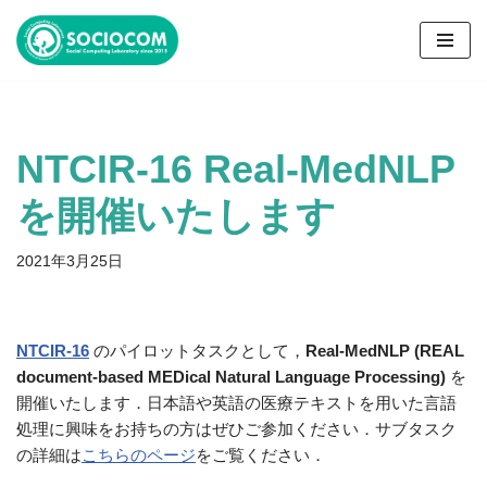
コ
ン
テ
ン
NTCIR-16 Real-MedNLP
ツ
へ
を開催いたします
ス
キ
2021年3月25日
ッ
プ
NTCIR-16
のパイロットタスクとして，
Real-MedNLP (REAL
document-based MEDical Natural Language Processing)
を
開催いたします．日本語や英語の医療テキストを用いた言語
処理に興味をお持ちの方はぜひご参加ください．サブタスク
の詳細は
こちらのページ
をご覧ください．