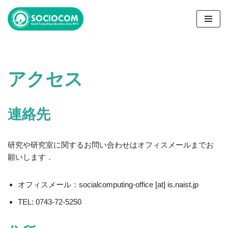
コ
ン
テ
ン
アクセス
ツ
へ
ス
連絡先
キ
ッ
プ
研究や研究室に関するお問い合わせはオフィスメールまでお
願いします．
オフィスメール：socialcomputing-office [at] is.naist.jp
TEL: 0743-72-5250