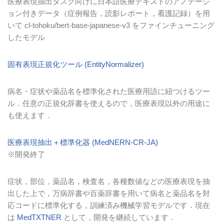
医療表現抽出タスク向けに日本語医療テキストのアノテーシ
ョン付きデータ（症例報告，読影レポート，看護記録）を用
いて cl-tohoku/bert-base-japanese-v3 をファインチューニング
したモデル
固有表現正規化ツール (EntityNormalizer)
病名・症状や薬品名を標準化された医療用語に紐つけるツー
ル．任意の正規化辞書を使えるので，医療表現以外の用途に
も使えます．
医療表現抽出＋標準化器 (MedNERN-CR-JA)
※開発終了
症状，部位，薬品名，検査名，各種数値などの医療表現を抽
出した上で，万病辞書や百薬辞書を用いて病名と薬品名を対
応コードに標準化する，訓練済み機械学習モデルです．現在
は
MedTXTNER
として，開発を継続しています．