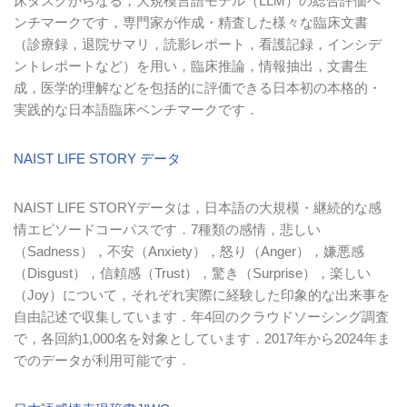
床タスクからなる，大規模言語モデル（
LLM
）の総合評価ベ
ンチマークです，専門家が作成・精査した様々な臨床文書
（診療録，退院サマリ，読影レポート，看護記録，インシデ
ントレポートなど）を用い，臨床推論，情報抽出，文書生
成，医学的理解などを包括的に評価できる日本初の本格的・
実践的な日本語臨床ベンチマークです．
NAIST LIFE STORY データ
NAIST LIFE STORY
データは，日本語の大規模・継続的な感
情エピソードコーパスです．
7
種類の感情，悲しい
（
Sadness
），不安（
Anxiety
），怒り（
Anger
），嫌悪感
（
Disgust
），信頼感（
Trust
），驚き（
Surprise
），楽しい
（
Joy
）について，それぞれ実際に経験した印象的な出来事を
自由記述で収集しています．年
4
回のクラウドソーシング調査
で，各回約
1,000
名を対象としています．
2017
年から
2024
年ま
でのデータが利用可能です．