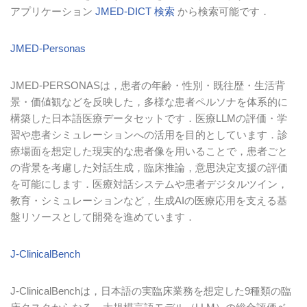
アプリケーション
JMED-DICT 検索
から検索可能です．
JMED-Personas
JMED-PERSONAS
は，患者の年齢・性別・既往歴・生活背
景・価値観などを反映した，多様な患者ペルソナを体系的に
構築した日本語医療データセットです．医療
LLM
の評価・学
習や患者シミュレーションへの活用を目的としています．診
療場面を想定した現実的な患者像を用いることで，患者ごと
の背景を考慮した対話生成，臨床推論，意思決定支援の評価
を可能にします．医療対話システムや患者デジタルツイン，
教育・シミュレーションなど，生成
AI
の医療応用を支える基
盤リソースとして開発を進めています．
J-ClinicalBench
J-ClinicalBench
は，日本語の実臨床業務を想定した
9
種類の臨