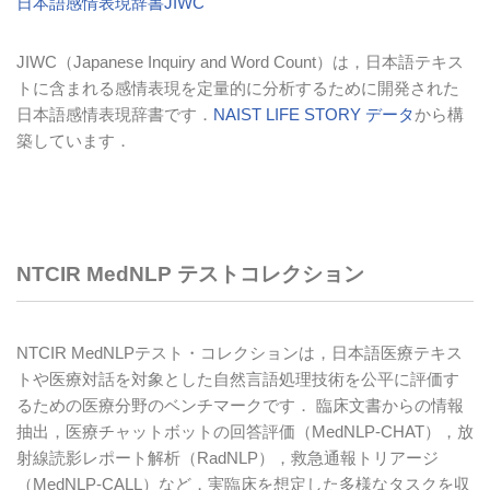
日本語感情表現辞書JIWC
JIWC
（
Japanese Inquiry and Word Count
）は，日本語テキス
トに含まれる感情表現を定量的に分析するために開発された
日本語感情表現辞書です．
NAIST LIFE STORY データ
から構
築しています．
NTCIR MedNLP テストコレクション
NTCIR MedNLP
テスト・コレクションは，日本語医療テキス
トや医療対話を対象とした自然言語処理技術を公平に評価す
るための医療分野のベンチマークです． 臨床文書からの情報
抽出，医療チャットボットの回答評価（
MedNLP-CHAT
），放
射線読影レポート解析（
RadNLP
），救急通報トリアージ
（
MedNLP-CALL
）など，実臨床を想定した多様なタスクを収