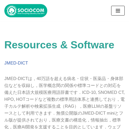
コ
ン
テ
ン
Resources & Software
ツ
へ
ス
JMED-DICT
キ
ッ
プ
JMED-DICT
は，
40
万語を超える病名・症状・医薬品・身体部
位などを収録し，医学概念間の関係や標準コードとの対応を
備えた日本語大規模医療用語辞書です．
ICD-10,
SNOMED CT,
HPO,
HOT
コードなど複数の標準用語体系と連携しており，電
子カルテ解析や検索拡張生成（
RAG）
，医療
LLM
の基盤リソ
ースとして利用できます．無償公開版の
JMED-DICT mini
とフ
ル版が提供されており，医療文書の構造化，情報抽出，標準
化，医療
AI
開発を支援することを目的としています．ウェブ