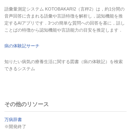
語彙量測定システム
KOTOBAKARI2
（言秤
2
）は，約
1
分間の
音声回答に含まれる語彙や言語特徴を解析し，認知機能を推
定する
AI
アプリです．
3
つの簡単な質問への回答を基に，話し
ことばの特徴から認知機能や言語能力の目安を推定します．
病の体験記サーチ
知りたい病気の療養生活に関する図書（病の体験記）を検索
できるシステム
その他のリソース
万病辞書
※開発終了