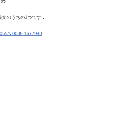
e65
の論文のうちの1つです．
.1055/s-0039-1677940