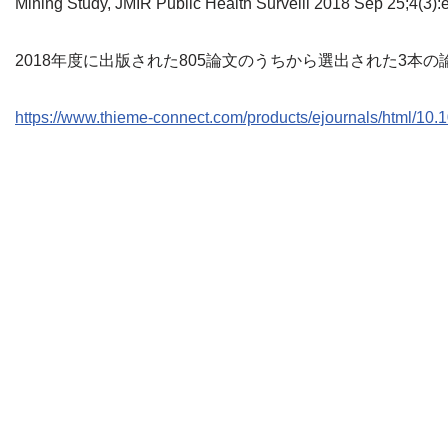
Mining Study, JMIR Public Health Surveill 2018 Sep 25;4(3):
2018年度に出版された805論文のうちから選出された3本
https://www.thieme-connect.com/products/ejournals/html/10