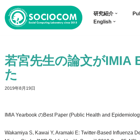
研究紹介
Pub
コ
English
ン
テ
ン
ツ
若宮先生の論文がIMIA B
へ
ス
た
キ
ッ
2019年8月19日
プ
IMIA Yearbook のBest Paper (Public Health and Ep
Wakamiya S, Kawai Y, Aramaki E: Twitter-Based Influenza Dete