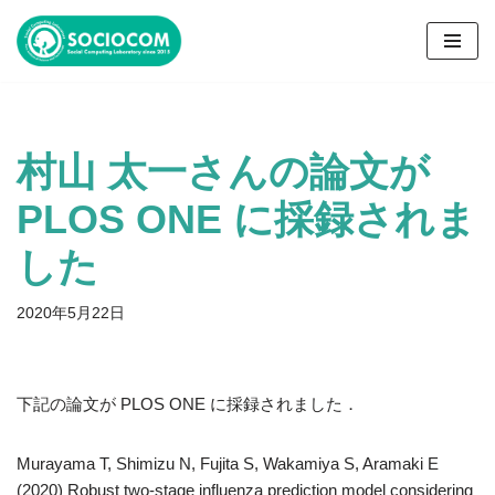
コ
ン
テ
ン
村山 太一さんの論文が
ツ
へ
PLOS ONE に採録されま
ス
キ
した
ッ
プ
2020年5月22日
下記の論文が PLOS ONE に採録されました．
Murayama T, Shimizu N, Fujita S, Wakamiya S, Aramaki E
(2020) Robust two-stage influenza prediction model considering