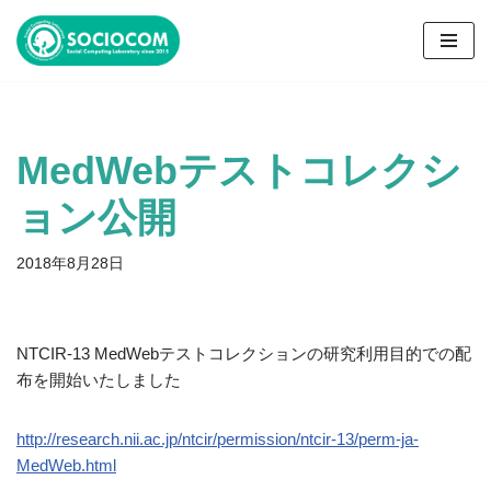
コ
ン
テ
ン
MedWebテストコレクシ
ツ
へ
ョン公開
ス
キ
2018年8月28日
ッ
プ
NTCIR-13 MedWebテストコレクションの研究利用目的での配
布を開始いたしました
http://research.nii.ac.jp/ntcir/permission/ntcir-13/perm-ja-
MedWeb.html