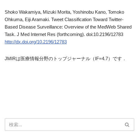
Shoko Wakamiya, Mizuki Morita, Yoshinobu Kano, Tomoko
Ohkuma, Eiji Aramaki. Tweet Classification Toward Twitter-
Based Disease Surveillance: Overview of the MedWeb Shared
Task. J Med Internet Res (forthcoming). doi:10.2196/12783
http://dx.doi.org/10.2196/12783
JMIRは医療情報分野のトップジャーナル（IF=4.7）です．