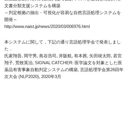
文書分類支援システムを構築
～判定根拠の抽出・可視化が容易な自然言語処理システムを
開発～
http://www.naist.jp/news/2020/03/006976.html
本システムに関して，下記の通り言語処理学会で発表しまし
た．
氏家翔吾, 岡守男, 島谷浩司, 井阪航, 有本茜, 矢田竣太郎, 若宮
翔子, 荒牧英治, SIGNAL CATCHER: 医学論文を対象とした医
薬品有害事象自動判定システムの構築, 言語処理学会第26回年
次大会 (NLP2020), 2020年3月