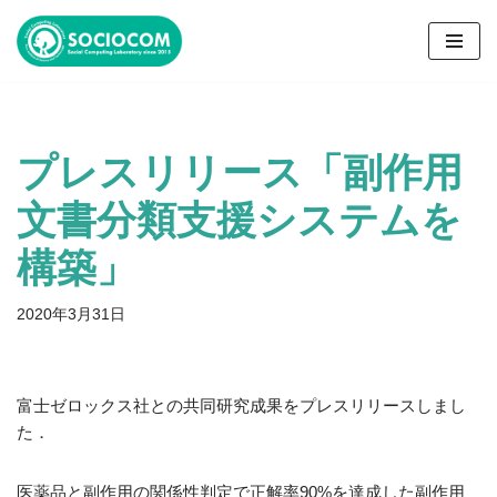
コ
ン
テ
ン
プレスリリース「副作用
ツ
へ
文書分類支援システムを
ス
キ
構築」
ッ
プ
2020年3月31日
富士ゼロックス社との共同研究成果をプレスリリースしまし
た．
医薬品と副作用の関係性判定で正解率90%を達成した副作用