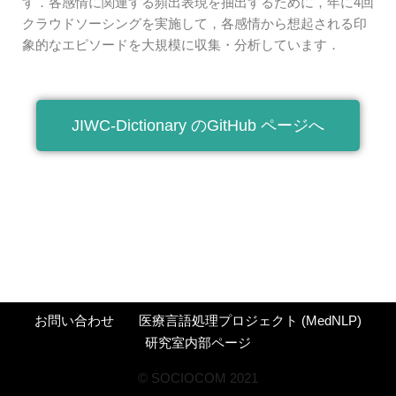
す．各感情に関連する頻出表現を抽出するために，年に4回
クラウドソーシングを実施して，各感情から想起される印
象的なエピソードを大規模に収集・分析しています．
JIWC-Dictionary のGitHub ページへ
お問い合わせ
医療言語処理プロジェクト (MedNLP)
研究室内部ページ
©︎ SOCIOCOM 2021