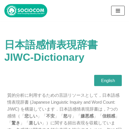
コ
ン
テ
ン
日本語感情表現辞書
ツ
へ
JIWC-Dictionary
ス
キ
ッ
プ
English
質的分析に利用するための言語リソースとして，日本語感
情表現辞書 (Japanese Linguistic Inquiry and Word Count:
JIWC) を構築しています．日本語感情表現辞書は，7つの
感情（「
悲しい
」「
不安
」「
怒り
」「
嫌悪感
」「
信頼感
」
「
驚き
」「
楽しい
」）に関する頻出表現を収載していま