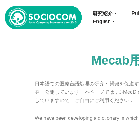
研究紹介
Pub
コ
English
ン
テ
ン
ツ
Mecab用
へ
ス
キ
日本語での医療言語処理の研究・開発を促進するべく，医
ッ
発・公開しています．本ページでは，J-MedDi
プ
していますので，ご自由にご利用ください．
We have been developing a dictionary in which u