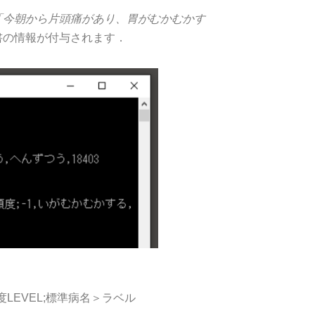
「今朝から片頭痛があり、胃がむかむかす
書の情報が付与されます．
=頻度LEVEL;標準病名＞ラベル