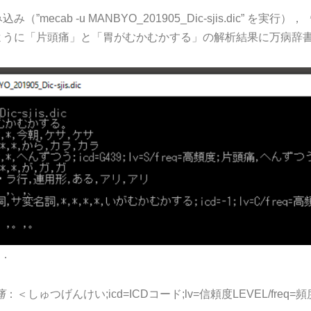
ab -u MANBYO_201905_Dic-sjis.dic” を実行），
ように「片頭痛」と「胃がむかむかする」の解析結果に万病辞
．
痛
：＜しゅつげんけい;icd=ICDコード;lv=信頼度LEVEL/freq