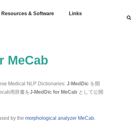
Resources & Software
Links
r MeCab
 NLP Dictionaries:
J-MedDic
を開
cab用辞書を
J-MedDic for MeCab
として公開
 used by the
morphological analyzer MeCab
.