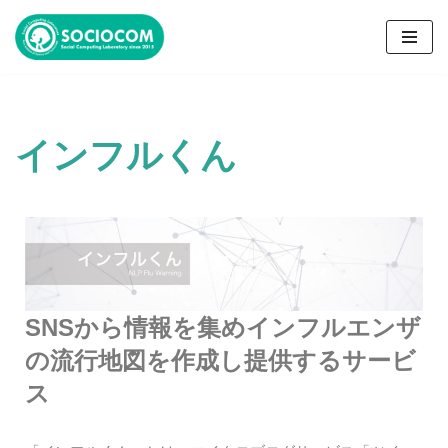
コ
ン
テ
ン
インフルくん
ツ
へ
ス
キ
ッ
プ
SNSから情報を集めインフルエンザ
の流行地図を作成し提供するサービ
ス