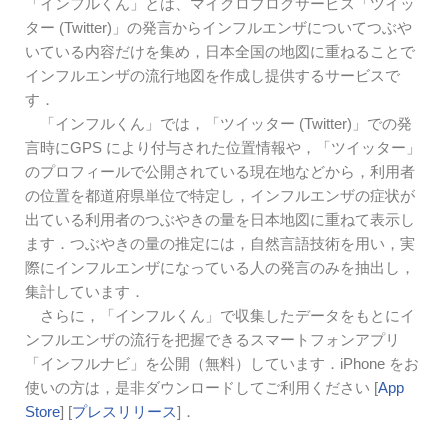
「インフルくん」とは、マイクロブログサービス「ツイッ
ター (Twitter)」の発言からインフルエンザについてつぶや
いている内容だけを集め，日本全国の地図に重ねることで
インフルエンザの流行地図を作成し提供するサービスで
す．
「インフルくん」では，「ツイッター (Twitter)」での発
言時にGPS により付与された位置情報や，「ツイッター」
のプロフィールで公開されている現在地などから，利用者
の位置を都道府県単位で特定し，インフルエンザの症状が
出ている利用者のつぶやきの量を日本地図に重ねて表示し
ます．つぶやきの量の推定には，自然言語技術を用い，実
際にインフルエンザになっている人の発言のみを抽出し，
集計しています．
さらに，「インフルくん」で収集したデータをもとにイ
ンフルエンザの流行を把握できるスマートフォンアプリ
「インフルナビ」を公開（無料）しています．iPhone をお
使いの方は，是非ダウンロードしてご利用ください [
App
Store
] [
プレスリリース
]．