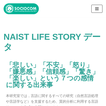
コ
ン
テ
ン
NAIST LIFE STORY デー
ツ
へ
タ
ス
キ
ッ
「悲しい」「不安」「怒り」
プ
「嫌悪感」「信頼感」「驚き」
「楽しい」という７つの感情
に関する出来事
本研究室では，言語に関するすべての研究（自然言語処理
や言語学など）を支援するため、質的分析に利用する言語