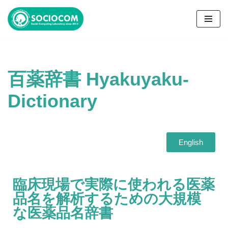
コ
ン
テ
ン
百薬辞書 Hyakuyaku-
ツ
へ
Dictionary
ス
キ
ッ
プ
English
臨床現場で実際に使われる医薬
品名を解析するための大規模
な医薬品名辞書