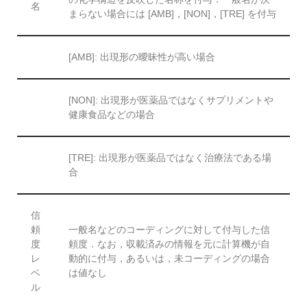
名
まらない場合には [AMB]，[NON]，[TRE] を付与
[AMB]: 出現形の曖昧性が高い場合
[NON]: 出現形が医薬品ではなくサプリメントや
健康食品などの場合
[TRE]: 出現形が医薬品ではなく治療法である場
合
信
頼
一般名などのコーディングに対して付与した信
度
頼度．なお，収載済みの情報を元に計算機が自
レ
動的に付与，あるいは，未コーディングの場合
ベ
は値なし
ル