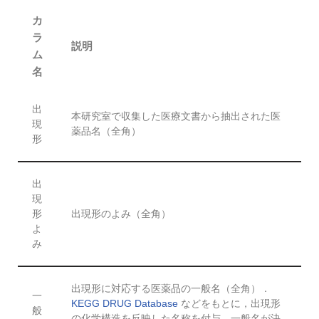
カ
ラ
説明
ム
名
出
本研究室で収集した医療文書から抽出された医
現
薬品名（全角）
形
出
現
形
出現形のよみ（全角）
よ
み
出現形に対応する医薬品の一般名（全角）．
一
KEGG DRUG Database
などをもとに，出現形
般
の化学構造を反映した名称を付与．一般名が決