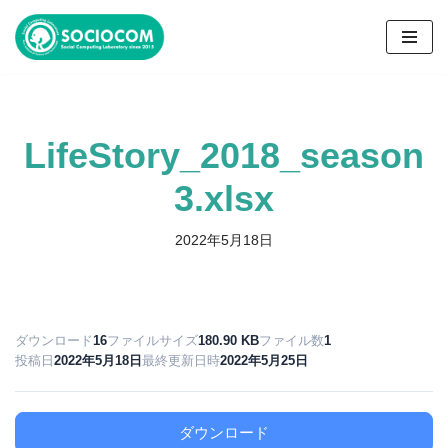
コ
ン
テ
ン
LifeStory_2018_season
ツ
へ
3.xlsx
ス
キ
2022年5月18日
ッ
プ
ダウンロード
16
ファイルサイズ
180.90 KB
ファイル数
1
投稿日
2022年5月18日
最終更新日時
2022年5月25日
ダウンロード