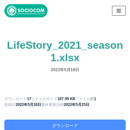
コ
ン
テ
ン
LifeStory_2021_season
ツ
へ
1.xlsx
ス
キ
2022年5月18日
ッ
プ
ダウンロード
17
ファイルサイズ
187.99 KB
ファイル数
1
投稿日
2022年5月18日
最終更新日時
2022年5月25日
ダウンロード