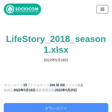
コ
ン
テ
ン
LifeStory_2018_season
ツ
へ
1.xlsx
ス
キ
2022年5月18日
ッ
プ
ダウンロード
19
ファイルサイズ
184.50 KB
ファイル数
1
投稿日
2022年5月18日
最終更新日時
2022年5月25日
ダウンロード