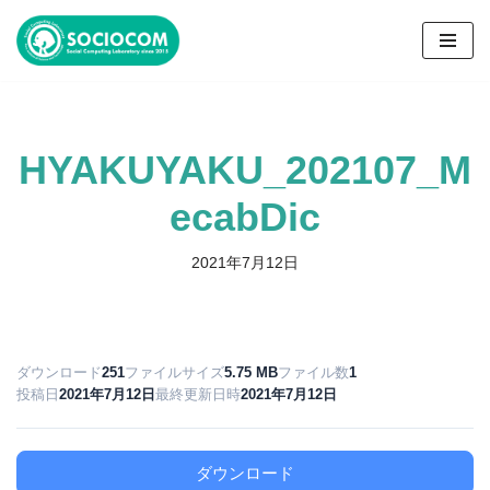
コ
ン
テ
ン
HYAKUYAKU_202107_M
ツ
へ
ecabDic
ス
キ
2021年7月12日
ッ
プ
ダウンロード
251
ファイルサイズ
5.75 MB
ファイル数
1
投稿日
2021年7月12日
最終更新日時
2021年7月12日
ダウンロード