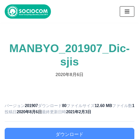
コ
ン
テ
ン
MANBYO_201907_Dic-
ツ
へ
sjis
ス
キ
2020年8月6日
ッ
プ
バージョン
201907
ダウンロード
80
ファイルサイズ
12.60 MB
ファイル数
1
投稿日
2020年8月6日
最終更新日時
2021年2月3日
ダウンロード