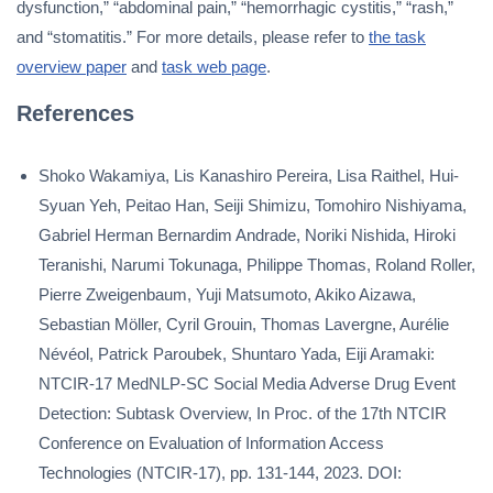
dysfunction,” “abdominal pain,” “hemorrhagic cystitis,” “rash,”
and “stomatitis.” For more details, please refer to
the task
overview paper
and
task web page
.
References
Shoko Wakamiya, Lis Kanashiro Pereira, Lisa Raithel, Hui-
Syuan Yeh, Peitao Han, Seiji Shimizu, Tomohiro Nishiyama,
Gabriel Herman Bernardim Andrade, Noriki Nishida, Hiroki
Teranishi, Narumi Tokunaga, Philippe Thomas, Roland Roller,
Pierre Zweigenbaum, Yuji Matsumoto, Akiko Aizawa,
Sebastian Möller, Cyril Grouin, Thomas Lavergne, Aurélie
Névéol, Patrick Paroubek, Shuntaro Yada, Eiji Aramaki:
NTCIR-17 MedNLP-SC Social Media Adverse Drug Event
Detection: Subtask Overview, In Proc. of the 17th NTCIR
Conference on Evaluation of Information Access
Technologies (NTCIR-17), pp. 131-144, 2023. DOI: