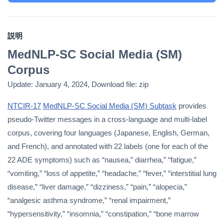
説明
MedNLP-SC Social Media (SM)
Corpus
Update: January 4, 2024, Download file: zip
NTCIR-17
MedNLP-SC Social Media (SM) Subtask
provides
pseudo-Twitter messages in a cross-language and multi-label
corpus, covering four languages (Japanese, English, German,
and French), and annotated with 22 labels (one for each of the
22 ADE symptoms) such as “nausea,” diarrhea,” “fatigue,”
“vomiting,” “loss of appetite,” “headache,” “fever,” “interstitial lung
disease,” “liver damage,” “dizziness,” “pain,” “alopecia,”
“analgesic asthma syndrome,” “renal impairment,”
“hypersensitivity,” “insomnia,” “constipation,” “bone marrow