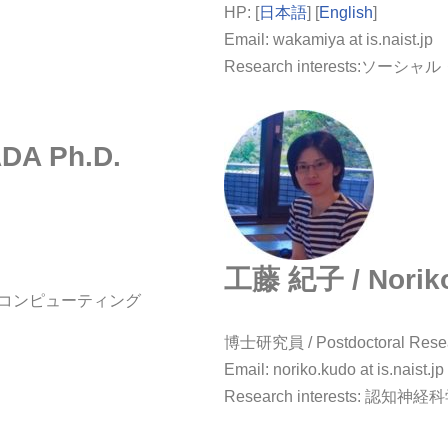
HP: [
日本語
] [
English
]
Email: wakamiya at is.naist.jp
Research interests
DA Ph.D.
工藤 紀子 / Norik
シャル・コンピューティング
博士研究員 / Postdoctoral Rese
Email: noriko.kudo at is.naist.jp
Research interests: 認知神経