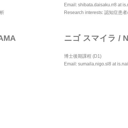
Email: shibata.daisaku.rr8 at is.
解析
Research interests: 認知
YAMA
ニゴ スマイラ / Ni
博士後期課程 (D1)
Email: sumaila.nigo.sl8 at is.nai