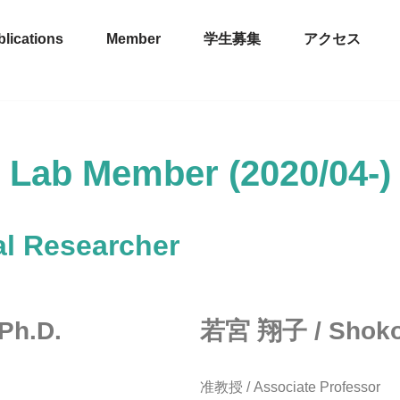
lications
Member
学生募集
アクセス
Lab Member (2020/04-)
al Researcher
Ph.D.
若宮 翔子 / Shoko
准教授 / Associate Professor