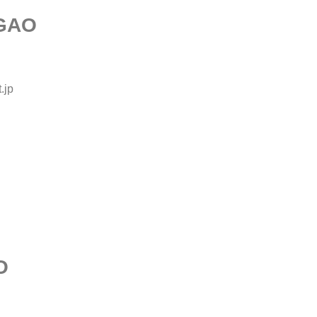
 GAO
.jp
O