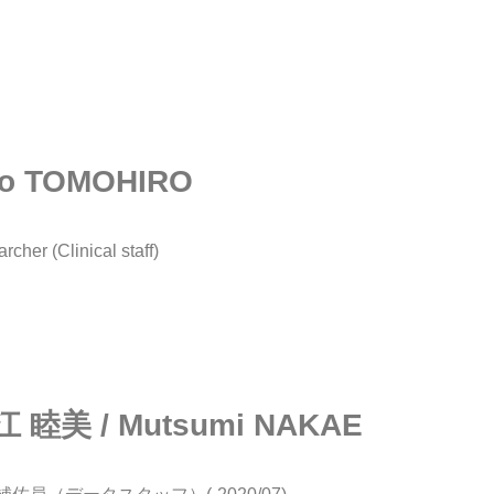
ko TOMOHIRO
(Clinical staff)
 睦美 / Mutsumi NAKAE