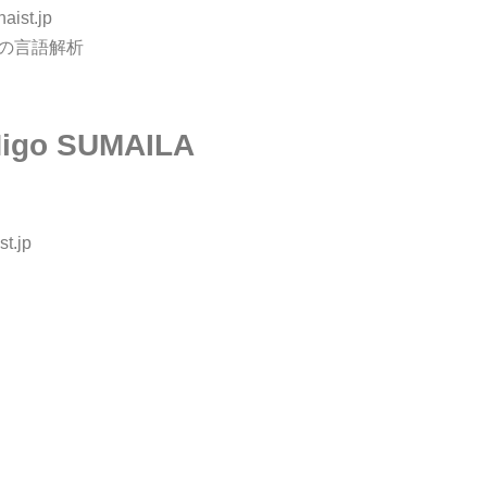
naist.jp
症患者の言語解析
go SUMAILA
st.jp