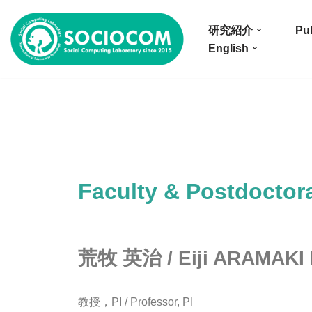
研究紹介
Pub
コ
English
ン
テ
ン
ツ
へ
ス
キ
Faculty & Postdoctor
ッ
プ
荒牧 英治 / Eiji ARAMAKI 
教授，PI / Professor, PI