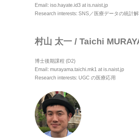
Email: iso.hayate.id3 at is.naist.jp
Research interests: SNS／医療データの統計
村山 太一 / Taichi MURA
博士後期課程 (D2)
Email: murayama.taichi.mk1 at is.naist.jp
Research interests: UGC の医療応用