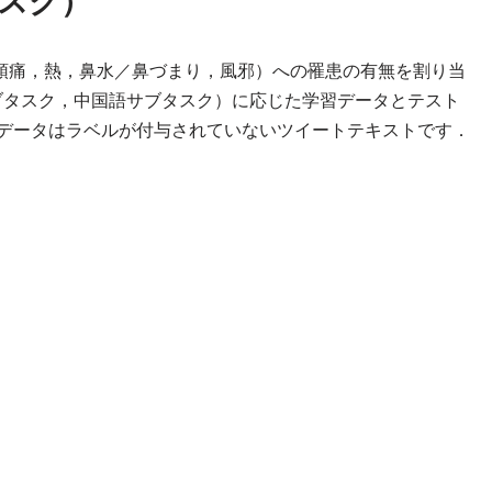
タスク）
頭痛，熱，鼻水／鼻づまり，風邪）への罹患の有無を割り当
ブタスク，中国語サブタスク）に応じた学習データとテスト
トデータはラベルが付与されていないツイートテキストです．