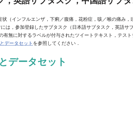
ブタスク，英語サブタスク，中国語サブ
症状（インフルエンザ，下痢／腹痛，花粉症，咳／喉の痛み，
者には，参加登録したサブタスク（日本語サブタスク，英語サ
状の有無に対するラベルが付与されたツイートテキスト，テス
とデータセット
を参照してください．
とデータセット