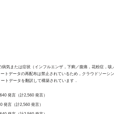
の病気または症状（インフルエンザ，下痢／腹痛，花粉症，咳
したツイートデータの再配布は禁止されているため，クラウドソー
イートデータを翻訳して構築されています．
0 発言（計2,560 発言）
 発言（計2,560 発言）
0 発言（計2,560 発言）