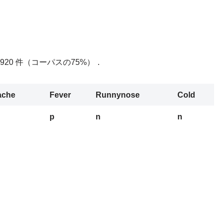
1,920 件（コーパスの75%）．
ache
Fever
Runnynose
Cold
p
n
n