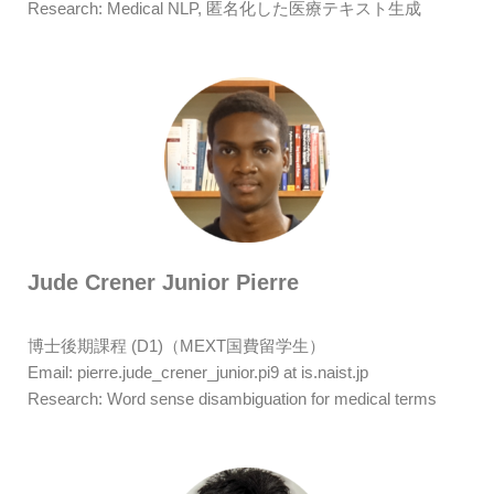
Research: Medical NLP, 匿名化した医療テキスト生成
Jude Crener Junior Pierre
博士後期課程 (D1)（MEXT国費留学生）
Email: pierre.jude_crener_junior.pi9 at is.naist.jp
Research: Word sense disambiguation for medical terms