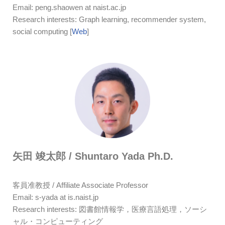
Email: peng.shaowen at naist.ac.jp
Research interests: Graph learning, recommender system,
social computing [
Web
]
矢田 竣太郎 / Shuntaro Yada Ph.D.
客員准教授 / Affiliate Associate Professor
Email: s-yada at is.naist.jp
Research interests: 図書館情報学，医療言語処理，ソーシ
ャル・コンピューティング