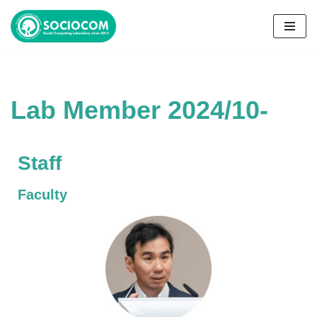
コ
ン
テ
ン
Lab Member 2024/10-
ツ
へ
ス
キ
Staff
ッ
プ
Faculty