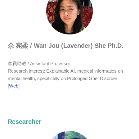
佘 宛柔 / Wan Jou (Lavender) She
Ph.D.
客員助教 / Assistant Professor
Research interest: Explainable AI, medical informatics on
mental health, specifically on Prolonged Grief Disorder
[
Web
]
Researcher