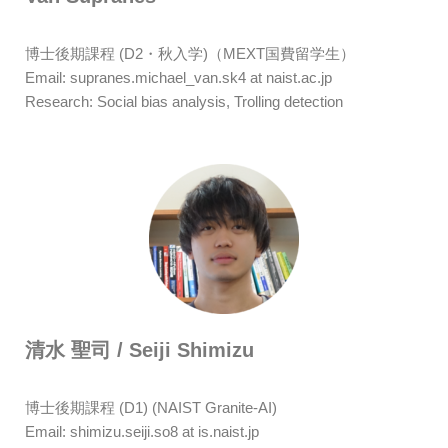
博士後期課程 (D2・秋入学)（MEXT国費留学生）
Email: supranes.michael_van.sk4 at naist.ac.jp
Research: Social bias analysis,
Trolling
detection
清水 聖司 / Seiji Shimizu
博士後期課程 (D1) (NAIST Granite-AI)
Email: shimizu.seiji.so8 at is.naist.jp