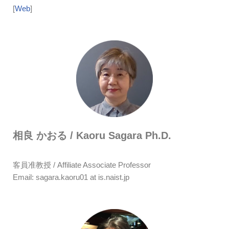
[
Web
]
相良 かおる / Kaoru Sagara Ph.D.
客員准教授 / Affiliate Associate Professor
Email: sagara.kaoru01 at is.naist.jp