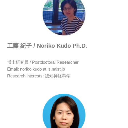
工藤 紀子 / Noriko Kudo Ph.D.
博士研究員 / Postdoctoral Researcher
Email: noriko.kudo at is.naist.jp
Research interests: 認知神経科学