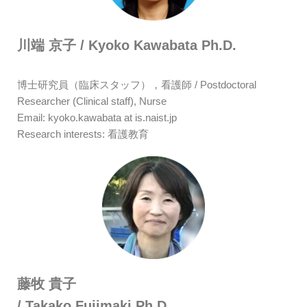
川端 京子 / Kyoko Kawabata Ph.D.
博士研究員（臨床スタッフ），看護師 / Postdoctoral
Researcher (Clinical staff), Nurse
Email: kyoko.kawabata at is.naist.jp
Research interests: 看護教育
藤牧 貴子
/ Takako Fujimaki Ph.D.