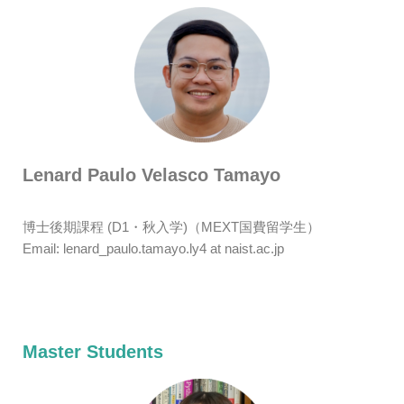
Lenard Paulo Velasco Tamayo
博士後期課程 (D1・秋入学)（MEXT国費留学生）
Email:
lenard_paulo.tamayo.ly4 at naist.ac.jp
Master Students