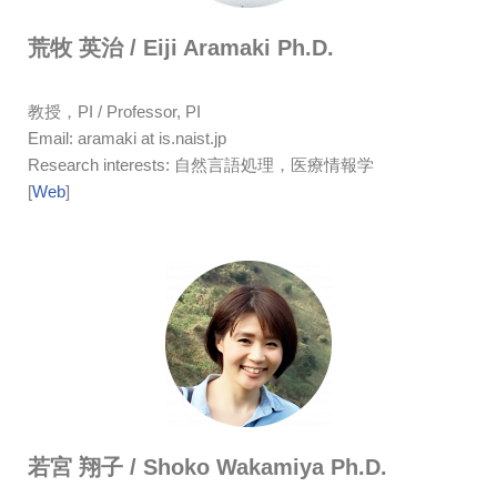
荒牧 英治 / Eiji Aramaki Ph.D.
教授，PI / Professor, PI
Email: aramaki at is.naist.jp
Research interests: 自然言語処理，医療情報学
[
Web
]
若宮 翔子 / Shoko Wakamiya Ph.D.