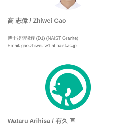
高 志偉 / Zhiwei Gao
博士後期課程 (D1) (NAIST Granite)
Email:
gao.zhiwei.fw1 at naist.ac.jp
Wataru Arihisa
/ 有久 亘