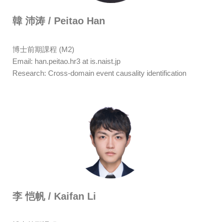
韓 沛涛 / Peitao Han
博士前期課程 (M2)
Email: han.peitao.hr3 at is.naist.jp
Research: Cross-domain event causality identification
李 恺帆 / Kaifan Li