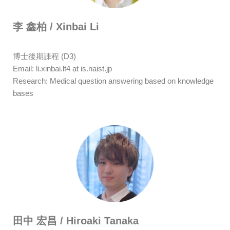
李 鑫柏 / Xinbai Li
博士後期課程 (D3)
Email: li.xinbai.lt4 at is.naist.jp
Research: Medical question answering based on knowledge
bases
田中 宏昌 / Hiroaki Tanaka