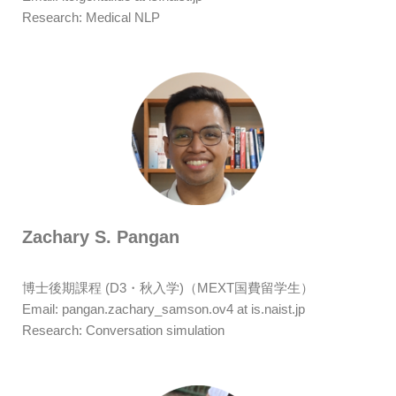
Research: Medical NLP
Zachary S. Pangan
博士後期課程 (D3・秋入学)（MEXT国費留学生）
Email:
pangan.zachary_samson.ov4 at is.naist.jp
Research: Conversation simulation