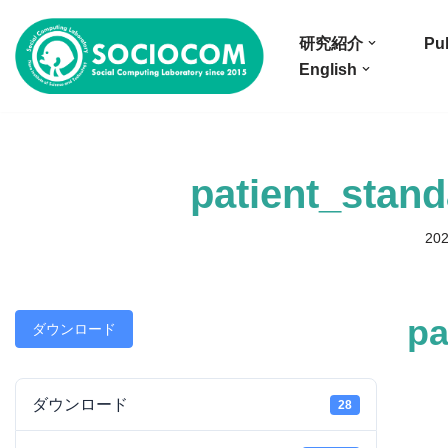
研究紹介
Pub
コ
English
ン
テ
ン
ツ
patient_stan
へ
ス
20
キ
ッ
プ
pa
ダウンロード
ダウンロード
28