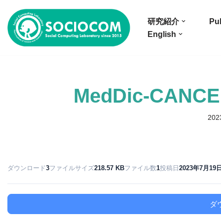
研究紹介
Pub
コ
English
ン
テ
ン
ツ
MedDic-CANCE
へ
ス
20
キ
ッ
プ
ダウンロード
3
ファイルサイズ
218.57 KB
ファイル数
1
投稿日
2023年7月19
ダ