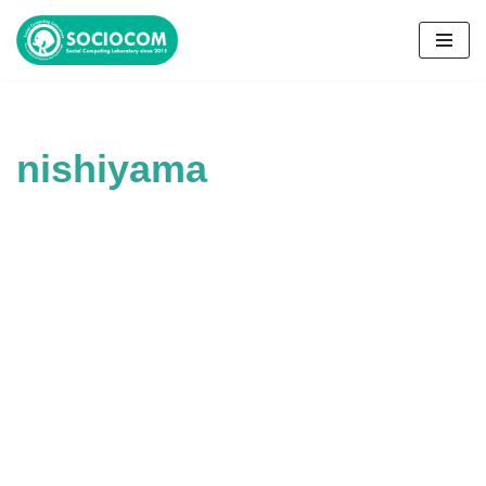
コ
ン
テ
ン
nishiyama
ツ
へ
ス
キ
ッ
プ