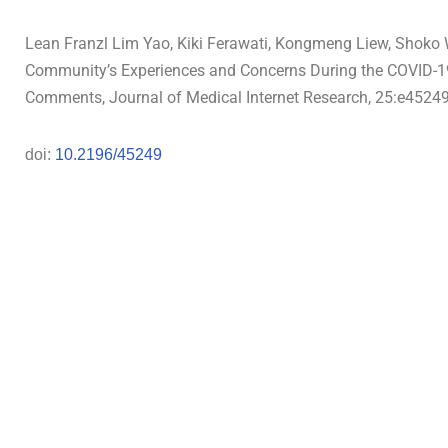
Lean Franzl Lim Yao, Kiki Ferawati, Kongmeng Liew, Shoko Wa
Community’s Experiences and Concerns During the COVID-19
Comments, Journal of Medical Internet Research, 25:e4524
doi:
10.2196/45249