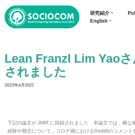
研究紹介
Pub
コ
English
ン
テ
ン
ツ
Lean Franzl Lim 
へ
ス
されました
キ
ッ
2023年4月20日
プ
下記の論文が JMIR に採録されました．本論文では，稀な
経験や懸念について，コロナ禍におけるRedditのコメン