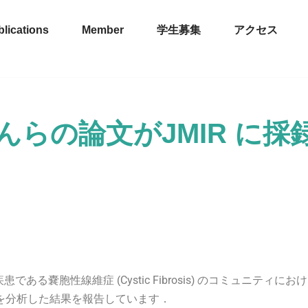
lications
Member
学生募集
アクセス
Yaoさんらの論文がJMIR に採
Cystic Fibrosis
疾患である嚢胞性線維症 (
) のコミュニティにお
トを分析した結果を報告しています．